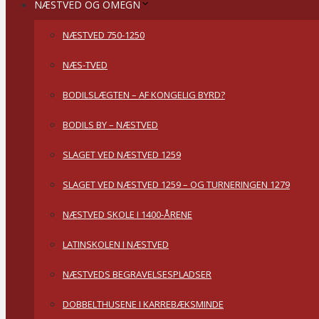
NÆSTVED OG OMEGN
NÆSTVED 750-1250
NÆS-TVED
BODILSLÆGTEN – AF KONGELIG BYRD?
BODILS BY – NÆSTVED
SLAGET VED NÆSTVED 1259
SLAGET VED NÆSTVED 1259 – OG TURNERINGEN 1279
NÆSTVED SKOLE I 1400-ÅRENE
LATINSKOLEN I NÆSTVED
NÆSTVEDS BEGRAVELSESPLADSER
DOBBELTHUSENE I KARREBÆKSMINDE