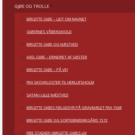
GJØE OG TROLLE
BIRGITTE GJØE – LIDT OM NAVNET
GJØERNES VÅBENSKJOLD
BIRGITTE GJØE OG NÆSTVED
AXEL GJØE – ERINDRET AF SØSTER
BIRGITTE GJØE – PÅ VEJ
FRA SKOVKLOSTER TIL HERLUFSHOLM
SATAN I LILLE NÆSTVED
BIRGITTE GJØES FØLGEDYR PÅ GRAVMÆLET FRA 1568
BIRGITTE GJØE OG SORTEBRØDREGÅRD 1572
FIRE STADIER I BIRGITTE GJØES LIV