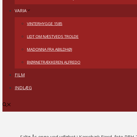
VARIA
VINTERHYGGE 1585
LIDT OM NÆSTVEDS TROLDE
MADONNA FRA ABILDHØJ
BJØRNETRÆKKEREN ALFREDO
FILM
INDLÆG
Saltø Ås enge ved udløbet i Karrebæk Fjord, foto PBH