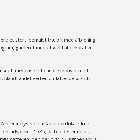
e et stort, bemalet træloft med afbildning
onogram, garneret med et væld af dekorative
almuseet, medens de to andre motiver med
, blandt andet ved en omfattende brand i
. Det er indlysende at læse den lokale frue
det tidspunkt i 1585, da billedet er malet,
g datteren Ide (Ida), f. 1576, sønnen Erik f.