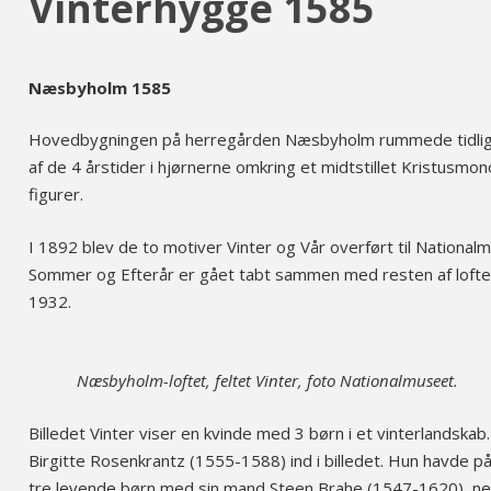
Vinterhygge 1585
Næsbyholm 1585
Hovedbygningen på herregården Næsbyholm rummede tidliger
af de 4 årstider i hjørnerne omkring et midtstillet Kristusm
figurer.
I 1892 blev de to motiver Vinter og Vår overført til Nation
Sommer og Efterår er gået tabt sammen med resten af loftet
1932.
Næsbyholm-loftet, feltet Vinter, foto Nationalmuseet.
Billedet Vinter viser en kvinde med 3 børn i et vinterlandskab
Birgitte Rosenkrantz (1555-1588) ind i billedet. Hun havde på 
tre levende børn med sin mand Steen Brahe (1547-1620), nemli