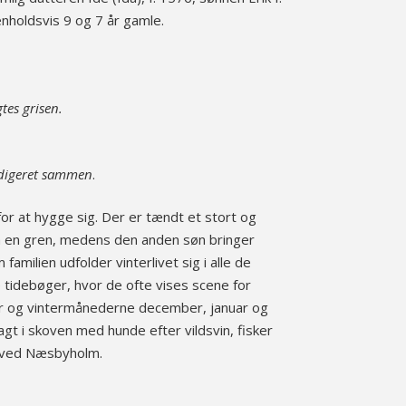
nholdsvis 9 og 7 år gamle.
gtes grisen.
redigeret sammen
.
or at hygge sig. Der er tændt et stort og
på en gren, medens den anden søn bringer
ilien udfolder vinterlivet sig i alle de
tidebøger, hvor de ofte vises scene for
er og vintermånederne december, januar og
gt i skoven med hunde efter vildsvin, fisker
yl ved Næsbyholm.