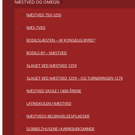
NÆSTVED OG OMEGN
NÆSTVED 750-1250
NÆS-TVED
BODILSLÆGTEN – AF KONGELIG BYRD?
BODILS BY – NÆSTVED
SLAGET VED NÆSTVED 1259
SLAGET VED NÆSTVED 1259 – OG TURNERINGEN 1279
NÆSTVED SKOLE I 1400-ÅRENE
LATINSKOLEN I NÆSTVED
NÆSTVEDS BEGRAVELSESPLADSER
DOBBELTHUSENE I KARREBÆKSMINDE