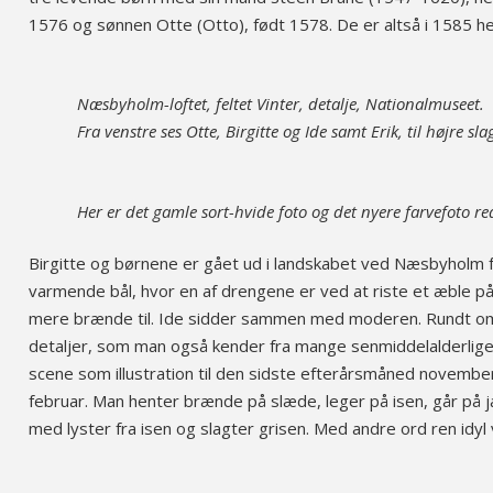
1576 og sønnen Otte (Otto), født 1578. De er altså i 1585 he
Næsbyholm-loftet, feltet Vinter, detalje, Nationalmuseet.
Fra venstre ses Otte, Birgitte og Ide samt Erik, til højre sla
Her er det gamle sort-hvide foto og det nyere farvefoto 
Birgitte og børnene er gået ud i landskabet ved Næsbyholm f
varmende bål, hvor en af drengene er ved at riste et æble 
mere brænde til. Ide sidder sammen med moderen. Rundt om fam
detaljer, som man også kender fra mange senmiddelalderlige 
scene som illustration til den sidste efterårsmåned novemb
februar. Man henter brænde på slæde, leger på isen, går på ja
med lyster fra isen og slagter grisen. Med andre ord ren id